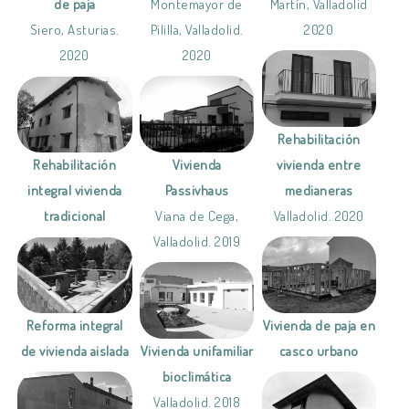
Montemayor de
Martín, Valladolid
de paja
Pililla, Valladolid.
2020
Siero, Asturias.
2020
2020
Rehabilitación
Vivienda
vivienda entre
Rehabilitación
Passivhaus
medianeras
integral vivienda
Viana de Cega,
Valladolid. 2020
tradicional
Valladolid. 2019
Vivienda de paja en
Reforma integral
Vivienda unifamiliar
casco urbano
de vivienda aislada
bioclimática
Valladolid. 2018