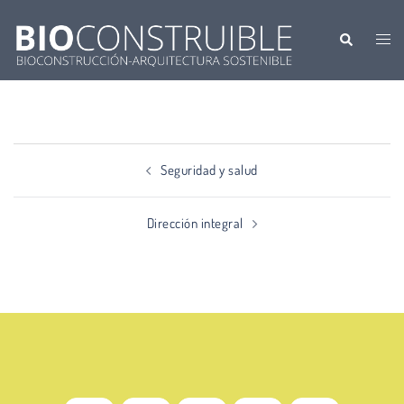
Saltar
al
Buscar
Alter
contenido
men
Navegación
Seguridad y salud
de
entradas
Dirección integral